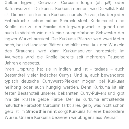
Gelber Ingwer, Gelbwurz, Curcuma longa (oh ja!!) oder
Safranwurzel – Du kannst Kurkuma nennen, wie Du willst. Fakt
ist: Die meisten kennen Kurkuma nur als Pulver, das bei jeder
Einbauküche schon mit im Schrank steht. Kurkuma ist eine
Knolle, die zu der Familie der Ingwergewächse gehört und
auch tatsächlich wie die kleine orangefarbene Schwester der
Ingwer-Wurzel aussieht. Die Kurkuma-Pflanze wird zwei Meter
hoch, besitzt längliche Blätter und blüht rosa. Aus den Wurzeln
des Strauches wird dann Kurkumapulver hergestellt. Im
Ayurveda wird die Knolle bereits seit mehreren Tausend
Jahren eingesetzt.
Ihren Ursprung hat sie in Indien und ist – tadaaa – auch
Bestandteil vieler indischer Currys. Und ja, auch bewanderte
typisch deutsche Currywurst-Piekser mögen bei Kurkuma
hellhörig oder auch hungrig werden. Denn Kurkuma ist ein
fester Bestandteil unseres bekannten Curry-Pulvers und gibt
ihm die krasse gelbe Farbe. Der im Kurkuma enthaltende
natürliche Farbstoff Curcumin färbt alles gelb, was nicht schon
gelb ist. Im
Smoothie mint
sorgt Kurkuma für eine besondere
Würze. Unsere Kurkuma beziehen wir übrigens aus Vietnam.