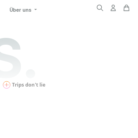
Über uns
S.
Trips don't lie
Wenn sie mal nicht im Büro sitzt und
stundenlang TikToks schaut und Reels
durchstöbert (natürlich nur, um Influencer
abzuchecken, die sie für Kampagnen buchen
will), bereist Franzi die Welt - ein bisschen wie
die erfolgreichen Tennisspielerinnen. Der