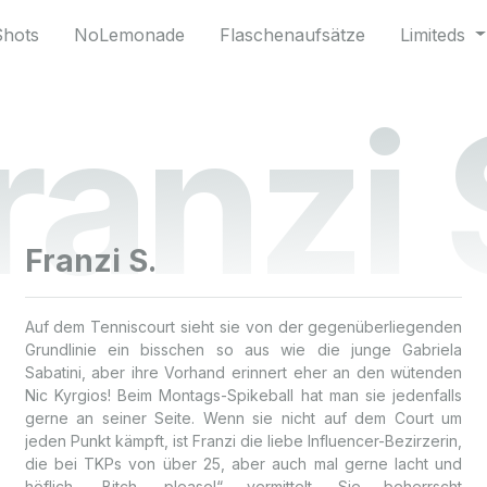
Shots
NoLemonade
Flaschenaufsätze
Limiteds
ranzi 
Franzi S.
Auf dem Tenniscourt sieht sie von der gegenüberliegenden
Grundlinie ein bisschen so aus wie die junge Gabriela
Sabatini, aber ihre Vorhand erinnert eher an den wütenden
Nic Kyrgios! Beim Montags-Spikeball hat man sie jedenfalls
gerne an seiner Seite. Wenn sie nicht auf dem Court um
jeden Punkt kämpft, ist Franzi die liebe Influencer-Bezirzerin,
die bei TKPs von über 25, aber auch mal gerne lacht und
höflich „Bitch, please!“ vermittelt. Sie beherrscht