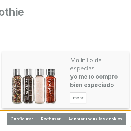
othie
Molinillo de
especias
yo me lo compro
bien especiado
mehr
Configurar
Rechazar
Aceptar todas las cookies
DE
FR
ES