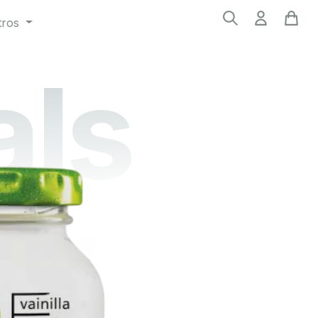
tros
als