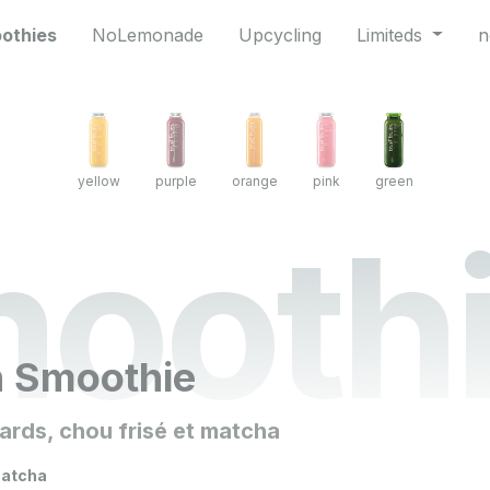
othies
NoLemonade
Upcycling
Limiteds
n
yellow
purple
orange
pink
green
ooth
n Smoothie
ards, chou frisé et matcha
tcha