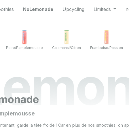
othies
NoLemonade
Upcycling
Limiteds
n
Poire/Pamplemousse
Calamansi/Citron
Framboise/Passion
Lemon
monade
pamplemousse
intenant, garde la tête froide ! Car en plus de nos smoothies, on 