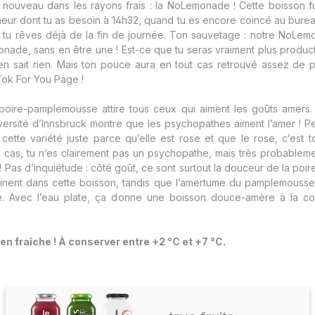
 nouveau dans les rayons frais : la NoLemonade ! Cette boisson f
eur dont tu as besoin à 14h32, quand tu es encore coincé au burea
e tu rêves déjà de la fin de journée. Ton sauvetage : notre NoLemo
onade, sans en être une ! Est-ce que tu seras vraiment plus producti
en sait rien. Mais ton pouce aura en tout cas retrouvé assez de 
kTok For You Page !
 poire-pamplemousse attire tous ceux qui aiment les goûts amers. D
versité d’Innsbruck montre que les psychopathes aiment l’amer ! P
cette variété juste parce qu’elle est rose et que le rose, c’est 
 cas, tu n’es clairement pas un psychopathe, mais très probableme
 Pas d’inquiétude : côté goût, ce sont surtout la douceur de la poire 
minent dans cette boisson, tandis que l’amertume du pamplemousse 
. Avec l’eau plate, ça donne une boisson douce-amère à la co
en fraîche ! À conserver entre +2 °C et +7 °C.