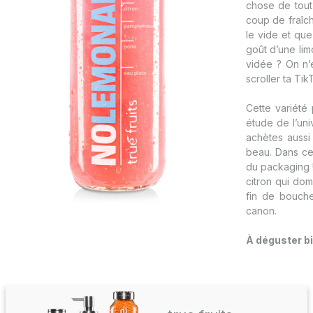
chose de tout
coup de fraîch
le vide et qu
goût d’une lim
vidée ? On n’
scroller ta Ti
Cette variété
étude de l’uni
achètes aussi 
beau. Dans ce
du packaging !
citron qui do
fin de bouche
canon.
À déguster bi