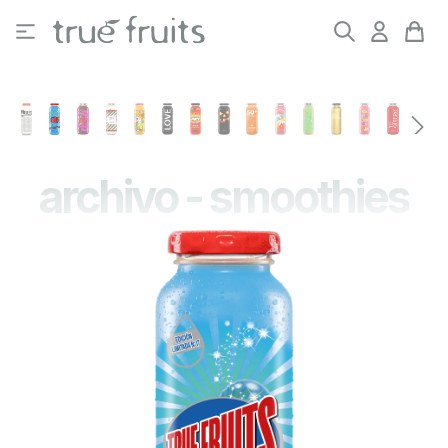
Saltar al contenido principal
archivo - smoothies
Omitir galería de imágenes