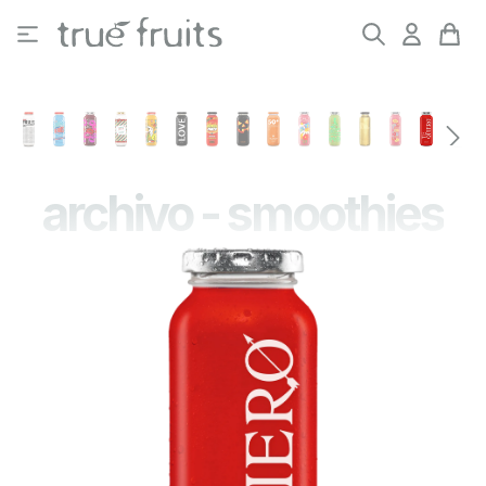
Saltar al contenido principal
archivo - smoothies
Omitir galería de imágenes