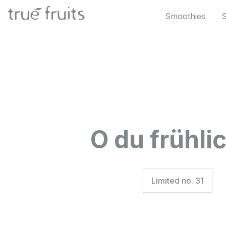
 Hauptinhalt springen
Zur Suche springen
Zur Hauptnavigation springen
Smoothies
O du frühli
Limited no. 31