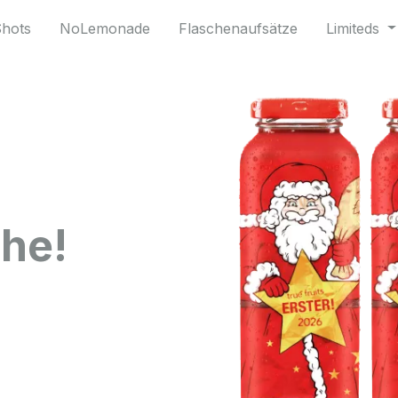
Shots
NoLemonade
Flaschenaufsätze
Limiteds
che!