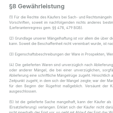
§8 Gewährleistung
(1) Für die Rechte des Käufers bei Sach- und Rechtsmängeln 
Vorschriften, soweit im nachfolgenden nichts anderes bestim
(Lieferantenregress gem. §§ 478, 479 BGB).
(2) Grundlage unserer Mängelhaftung ist vor allem die über 
kann. Soweit die Beschaffenheit nicht vereinbart wurde, ist na
(3) Eigenschaftsbeschreibungen der Ware in Prospekten, Werb
(4) Die gelieferten Waren sind unverzüglich nach Ablieferung
oder anderer Mängel, die bei einer unverzüglichen, sorg
Ablieferung eine schriftliche Mängelrüge zugeht. Hinsichtl
Zeitpunkt zugeht, in dem sich der Mangel zeigte; war der Ma
für den Beginn der Rügefrist maßgeblich. Versäumt der 
ausgeschlossen.
(5) Ist die gelieferte Sache mangelhaft, kann der Käufer a
(Ersatzlieferung) verlangen. Erklärt sich der Käufer nicht 
nicht innerhalb der Frist vor, so geht mit Ablauf der Frist das W