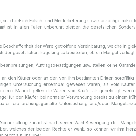
(einschließlich Falsch- und Minderlieferung sowie unsachgemäßer 
mt ist. In allen Fällen unberührt bleiben die gesetzlichen Sonde
die Beschaffenheit der Ware getroffene Vereinbarung, welche in g
ch der gesetzlichen Regelung zu beurteilen, ob ein Mangel vorliegt 
eanpreisungen, Auftragsbestätigungen usw. stellen keine Garantie
 an den Käufer oder an den von ihm bestimmten Dritten sorgfältig zu
fältigen Untersuchung erkennbar gewesen wären, als vom Käufe
ich anderer Mängel gelten die Waren vom Käufer als genehmigt, wen
ngel für den Käufer bei normaler Verwendung bereits zu einem frühe
Käufer die ordnungsgemäße Untersuchung und/oder Mängelanzei
ls Nacherfüllung zunächst nach seiner Wahl Beseitigung des Mang
darüber, welches der beiden Rechte er wählt, so können wir ihm hie
ahlrecht auf uns über.