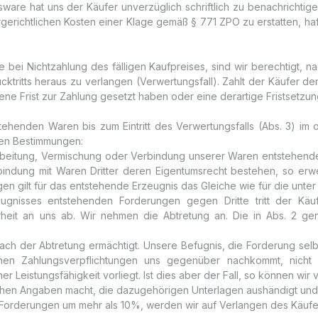
ltsware hat uns der Käufer unverzüglich schriftlich zu benachricht
ßergerichtlichen Kosten einer Klage gemäß § 771 ZPO zu erstatten, h
 bei Nichtzahlung des fälligen Kaufpreises, sind wir berechtigt, 
ritts heraus zu verlangen (Verwertungsfall). Zahlt der Käufer den 
 Frist zur Zahlung gesetzt haben oder eine derartige Fristsetzung 
 stehenden Waren bis zum Eintritt des Verwertungsfalls (Abs. 3) i
den Bestimmungen:
arbeitung, Vermischung oder Verbindung unserer Waren entstehende
rbindung mit Waren Dritter deren Eigentumsrecht bestehen, so er
n gilt für das entstehende Erzeugnis das Gleiche wie für die unter
nisses entstehenden Forderungen gegen Dritte tritt der Käu
heit an uns ab. Wir nehmen die Abtretung an. Die in Abs. 2 ge
ach der Abtretung ermächtigt. Unsere Befugnis, die Forderung selbst
nen Zahlungsverpflichtungen uns gegenüber nachkommt, nicht 
ner Leistungsfähigkeit vorliegt. Ist dies aber der Fall, so können 
chen Angaben macht, die dazugehörigen Unterlagen aushändigt und de
e Forderungen um mehr als 10%, werden wir auf Verlangen des Käufe