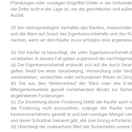
Pfändungen oder sonstigen Eingriffen Dritter in die Vorbeha
der Dritte nicht in der Lage ist, uns die gerichtlichen und au
Ausfall.
(3) Bei vertragswidrigem Verhalten des Käufers, insbesondere
und die Ware auf Grund des Eigentumsvorbehalts und des Rückt
machen, wenn wir dem Käufer zuvor erfolglos eine angemessene
(4) Der Käufer ist berechtigt, die unter Eigentumsvorbehalt
verarbeiten. In diesem Fall gelten ergänzend die nachfolgen
(a) Der Eigentumsvorbehalt erstreckt sich auf die durch Ver
gelten. Bleibt bei einer Verarbeitung, Vermischung oder Ve
verarbeiteten, vermischten oder verbundenen Waren. Im Übrige
(b) Die aus dem Weiterverkauf der Ware oder des Erzeug
Miteigentumsanteils gemäß vorstehendem Absatz zur Sicher
abgetretenen Forderungen.
(c) Zur Einziehung dieser Forderung bleibt der Käufer auch n
die Forderung nicht einzuziehen, solange der Käufer sei
Insolvenzverfahrens gestellt ist und kein sonstiger Mangel sei
und deren Schuldner bekannt gibt, alle zum Einzug erforderli
(d) Übersteigt der realisierbare Wert der Sicherheiten unser