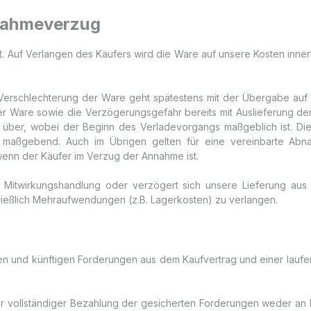
nahmeverzug
t ist. Auf Verlangen des Käufers wird die Ware auf unsere Kosten in
n Verschlechterung der Ware geht spätestens mit der Übergabe au
er Ware sowie die Verzögerungsgefahr bereits mit Auslieferung de
über, wobei der Beginn des Verladevorgangs maßgeblich ist. Dies 
g maßgebend. Auch im Übrigen gelten für eine vereinbarte Abna
enn der Käufer im Verzug der Annahme ist.
e Mitwirkungshandlung oder verzögert sich unsere Lieferung aus
ließlich Mehraufwendungen (z.B. Lagerkosten) zu verlangen.
tigen und künftigen Forderungen aus dem Kaufvertrag und einer lau
r vollständiger Bezahlung der gesicherten Forderungen weder an Dr