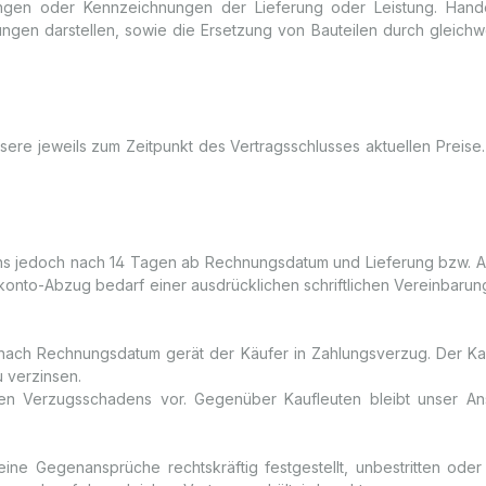
bungen oder Kennzeichnungen der Lieferung oder Leistung. Han
ungen darstellen, sowie die Ersetzung von Bauteilen durch gleichwe
n unsere jeweils zum Zeitpunkt des Vertragsschlusses aktuellen Prei
estens jedoch nach 14 Tagen ab Rechnungsdatum und Lieferung bz
konto-Abzug bedarf einer ausdrücklichen schriftlichen Vereinbarung.
n nach Rechnungsdatum gerät der Käufer in Zahlungsverzug. Der Ka
 verzinsen.
n Verzugsschadens vor. Gegenüber Kaufleuten bleibt unser Ans
ne Gegenansprüche rechtskräftig festgestellt, unbestritten oder