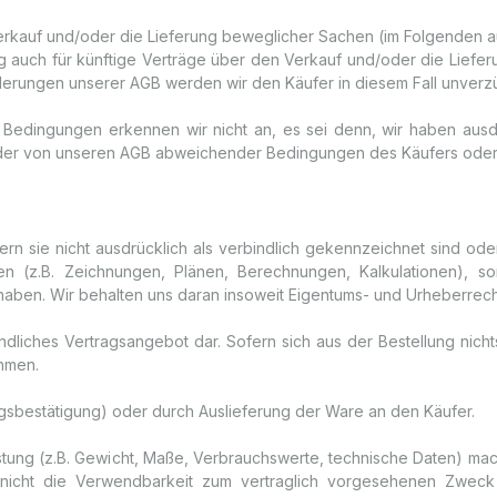
erkauf und/oder die Lieferung beweglicher Sachen (im Folgenden a
ng auch für künftige Verträge über den Verkauf und/oder die Lief
nderungen unserer AGB werden wir den Käufer in diesem Fall unverzü
ingungen erkennen wir nicht an, es sei denn, wir haben ausdrüc
der von unseren AGB abweichender Bedingungen des Käufers oder ei
rn sie nicht ausdrücklich als verbindlich gekennzeichnet sind oder
en (z.B. Zeichnungen, Plänen, Berechnungen, Kalkulationen), 
haben. Wir behalten uns daran insoweit Eigentums- und Urheberrech
indliches Vertragsangebot dar. Sofern sich aus der Bestellung nicht
hmen.
ragsbestätigung) oder durch Auslieferung der Ware an den Käufer.
stung (z.B. Gewicht, Maße, Verbrauchswerte, technische Daten) ma
nicht die Verwendbarkeit zum vertraglich vorgesehenen Zweck