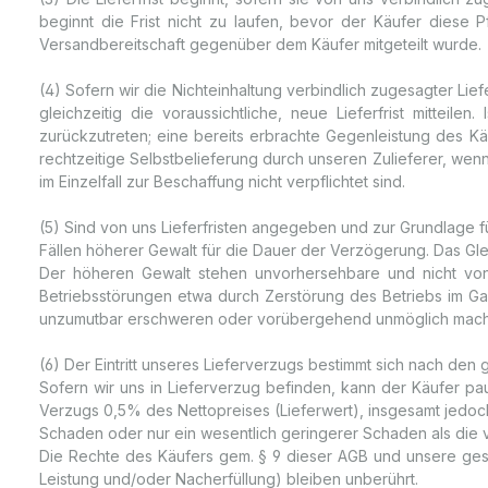
beginnt die Frist nicht zu laufen, bevor der Käufer diese Pf
Versandbereitschaft gegenüber dem Käufer mitgeteilt wurde.
(4) Sofern wir die Nichteinhaltung verbindlich zugesagter Lie
gleichzeitig die voraussichtliche, neue Lieferfrist mitteile
zurückzutreten; eine bereits erbrachte Gegenleistung des Käu
rechtzeitige Selbstbelieferung durch unseren Zulieferer, we
im Einzelfall zur Beschaffung nicht verpflichtet sind.
(5) Sind von uns Lieferfristen angegeben und zur Grundlage f
Fällen höherer Gewalt für die Dauer der Verzögerung. Das Gleic
Der höheren Gewalt stehen unvorhersehbare und nicht von u
Betriebsstörungen etwa durch Zerstörung des Betriebs im Ga
unzumutbar erschweren oder vorübergehend unmöglich mac
(6) Der Eintritt unseres Lieferverzugs bestimmt sich nach den
Sofern wir uns in Lieferverzug befinden, kann der Käufer p
Verzugs 0,5% des Nettopreises (Lieferwert), insgesamt jedoc
Schaden oder nur ein wesentlich geringerer Schaden als die 
Die Rechte des Käufers gem. § 9 dieser AGB und unsere gese
Leistung und/oder Nacherfüllung) bleiben unberührt.