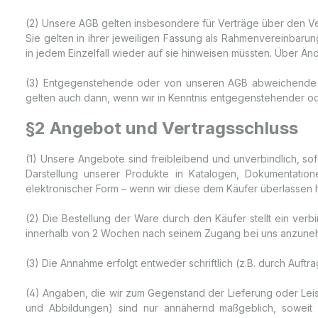
(2) Unsere AGB gelten insbesondere für Verträge über den V
Sie gelten in ihrer jeweiligen Fassung als Rahmenvereinbaru
in jedem Einzelfall wieder auf sie hinweisen müssten. Über Ä
(3) Entgegenstehende oder von unseren AGB abweichende Bed
gelten auch dann, wenn wir in Kenntnis entgegenstehender o
§2 Angebot und Vertragsschluss
(1) Unsere Angebote sind freibleibend und unverbindlich, sofe
Darstellung unserer Produkte in Katalogen, Dokumentation
elektronischer Form – wenn wir diese dem Käufer überlassen 
(2) Die Bestellung der Ware durch den Käufer stellt ein verb
innerhalb von 2 Wochen nach seinem Zugang bei uns anzune
(3) Die Annahme erfolgt entweder schriftlich (z.B. durch Auft
(4) Angaben, die wir zum Gegenstand der Lieferung oder Lei
und Abbildungen) sind nur annähernd maßgeblich, soweit 