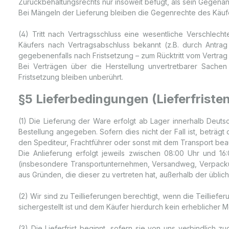
Zurückbehaltungsrechts nur insoweit befugt, als sein Gegenan
Bei Mängeln der Lieferung bleiben die Gegenrechte des Käufe
(4) Tritt nach Vertragsschluss eine wesentliche Verschlec
Käufers nach Vertragsabschluss bekannt (z.B. durch Antrag
gegebenenfalls nach Fristsetzung – zum Rücktritt vom Vertrag 
Bei Verträgen über die Herstellung unvertretbarer Sachen 
Fristsetzung bleiben unberührt.
§5 Lieferbedingungen (Lieferfriste
(1) Die Lieferung der Ware erfolgt ab Lager innerhalb Deuts
Bestellung angegeben. Sofern dies nicht der Fall ist, beträgt
den Spediteur, Frachtführer oder sonst mit dem Transport beau
Die Anlieferung erfolgt jeweils zwischen 08:00 Uhr und 16
(insbesondere Transportunternehmen, Versandweg, Verpackung
aus Gründen, die dieser zu vertreten hat, außerhalb der übli
(2) Wir sind zu Teillieferungen berechtigt, wenn die Teillie
sichergestellt ist und dem Käufer hierdurch kein erheblicher 
(3) Die Lieferfrist beginnt, sofern sie von uns verbindlich