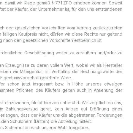
igen, damit wir Klage gemäß § 771 ZPO erheben können. Soweit
aftet der Käufer, der Unternehmer ist, für den uns entstandenen
nach den gesetzlichen Vorschriften vom Vertrag zurückzutreten
fälligen Kaufpreis nicht, dürfen wir diese Rechte nur geltend
nach den gesetzlichen Vorschriften entbehrlich ist.
m ordentlichen Geschäftsgang weiter zu veräußern und/oder zu
n Erzeugnisse zu deren vollem Wert, wobei wir als Hersteller
werben wir Miteigentum im Verhältnis der Rechnungswerte der
 Eigentumsvorbehalt gelieferte Ware.
fer schon jetzt insgesamt bzw. in Höhe unseres etwaigen
nannten Pflichten des Käufers gelten auch in Ansehung der
 einzuziehen, bleibt hiervon unberührt. Wir verpflichten uns,
in Zahlungsverzug gerät, kein Antrag auf Eröffnung eines
wir verlangen, dass der Käufer uns die abgetretenen Forderungen
n Schuldnern (Dritten) die Abtretung mitteilt.
rs Sicherheiten nach unserer Wahl freigeben.