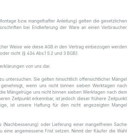
Montage bzw. mangelhafter Anleitung) gelten die gesetzlichen
rvorschriften bei Endlieferung der Ware an einen Verbraucher
leicher Weise wie diese AGB in den Vertrag einbezogen werden
oder nicht (§ 434 Abs.1 S.2 und 3 BGB).
erklärungen von uns dar.
 untersuchen. Sie gelten hinsichtlich offensichtlicher Mängel
r genehmigt, wenn uns nicht binnen sieben Werktagen nach
n die Mängelrüge uns nicht binnen sieben Werktagen nach dem
ren Zeitpunkt erkennbar, ist jedoch dieser frühere Zeitpunkt
ge, ist unsere Haftung für den nicht angezeigten Mangel
els (Nachbesserung) oder Lieferung einer mangelfreien Sache
rzu eine angemessene Frist setzen. Nimmt der Käufer die Wahl