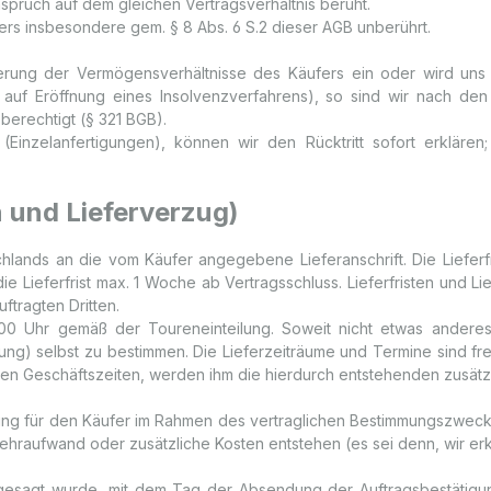
spruch auf dem gleichen Vertragsverhältnis beruht.
rs insbesondere gem. § 8 Abs. 6 S.2 dieser AGB unberührt.
hterung der Vermögensverhältnisse des Käufers ein oder wird uns
 auf Eröffnung eines Insolvenzverfahrens), so sind wir nach den
berechtigt (§ 321 BGB).
(Einzelanfertigungen), können wir den Rücktritt sofort erklären
n und Lieferverzug)
chlands an die vom Käufer angegebene Lieferanschrift. Die Lieferfr
 die Lieferfrist max. 1 Woche ab Vertragsschluss. Lieferfristen und
ftragten Dritten.
:00 Uhr gemäß der Toureneinteilung. Soweit nicht etwas anderes v
) selbst zu bestimmen. Die Lieferzeiträume und Termine sind frei
chen Geschäftszeiten, werden ihm die hierdurch entstehenden zusätzl
ferung für den Käufer im Rahmen des vertraglichen Bestimmungszwecks
Mehraufwand oder zusätzliche Kosten entstehen (es sei denn, wir er
 zugesagt wurde, mit dem Tag der Absendung der Auftragsbestätigun