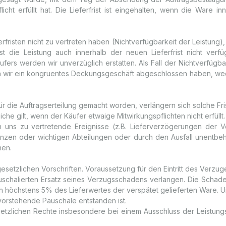
licht erfüllt hat. Die Lieferfrist ist eingehalten, wenn die Ware i
ferfristen nicht zu vertreten haben (Nichtverfügbarkeit der Leistung
n. Ist die Leistung auch innerhalb der neuen Lieferfrist nicht ve
fers werden wir unverzüglich erstatten. Als Fall der Nichtverfügbar
nn wir ein kongruentes Deckungsgeschäft abgeschlossen haben, weder
ür die Auftragserteilung gemacht worden, verlängern sich solche Fri
he gilt, wenn der Käufer etwaige Mitwirkungspflichten nicht erfüllt.
ns zu vertretende Ereignisse (z.B. Lieferverzögerungen der Vo
nzen oder wichtigen Abteilungen oder durch den Ausfall unentbehrl
hen.
 gesetzlichen Vorschriften. Voraussetzung für den Eintritt des Verzu
auschalierten Ersatz seines Verzugsschadens verlangen. Die Scha
h höchstens 5% des Lieferwertes der verspätet gelieferten Ware. U
vorstehende Pauschale entstanden ist.
tzlichen Rechte insbesondere bei einem Ausschluss der Leistungsp