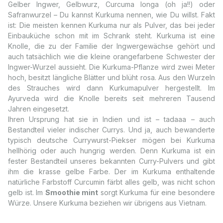
Gelber Ingwer, Gelbwurz, Curcuma longa (oh ja!!) oder
Safranwurzel – Du kannst Kurkuma nennen, wie Du willst. Fakt
ist: Die meisten kennen Kurkuma nur als Pulver, das bei jeder
Einbauküche schon mit im Schrank steht. Kurkuma ist eine
Knolle, die zu der Familie der Ingwergewächse gehört und
auch tatsächlich wie die kleine orangefarbene Schwester der
Ingwer-Wurzel aussieht. Die Kurkuma-Pflanze wird zwei Meter
hoch, besitzt längliche Blätter und blüht rosa. Aus den Wurzeln
des Strauches wird dann Kurkumapulver hergestellt. Im
Ayurveda wird die Knolle bereits seit mehreren Tausend
Jahren eingesetzt.
Ihren Ursprung hat sie in Indien und ist – tadaaa – auch
Bestandteil vieler indischer Currys. Und ja, auch bewanderte
typisch deutsche Currywurst-Piekser mögen bei Kurkuma
hellhörig oder auch hungrig werden. Denn Kurkuma ist ein
fester Bestandteil unseres bekannten Curry-Pulvers und gibt
ihm die krasse gelbe Farbe. Der im Kurkuma enthaltende
natürliche Farbstoff Curcumin färbt alles gelb, was nicht schon
gelb ist. Im
Smoothie mint
sorgt Kurkuma für eine besondere
Würze. Unsere Kurkuma beziehen wir übrigens aus Vietnam.