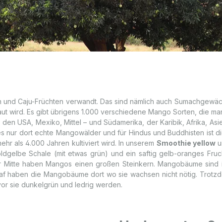
ien und Caju-Früchten verwandt. Das sind nämlich auch Sumachgewäc
baut wird. Es gibt übrigens 1.000 verschiedene Mango Sorten, die m
 den USA, Mexiko, Mittel – und Südamerika, der Karibik, Afrika, A
es nur dort echte Mangowälder und für Hindus und Buddhisten ist di
hr als 4.000 Jahren kultiviert wird. In unserem
Smoothie yellow
u
oldgelbe Schale (mit etwas grün) und ein saftig gelb-oranges Fr
er Mitte haben Mangos einen großen Steinkern. Mangobäume sind 
hlaf haben die Mangobäume dort wo sie wachsen nicht nötig. Trot
or sie dunkelgrün und ledrig werden.