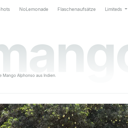
Shots
NoLemonade
Flaschenaufsätze
Limiteds
mang
e Mango Alphonso aus Indien.