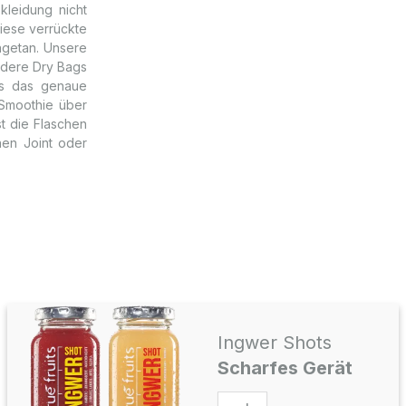
kleidung nicht
iese verrückte
ngetan. Unsere
ndere Dry Bags
gs das genaue
 Smoothie über
st die Flaschen
nen Joint oder
Ingwer Shots
Scharfes Gerät