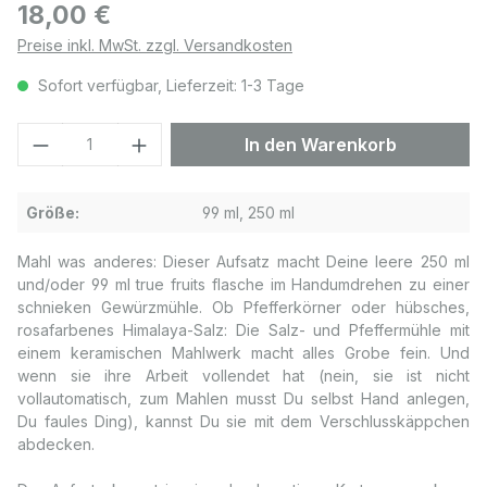
Regulärer Preis:
18,00 €
Preise inkl. MwSt. zzgl. Versandkosten
Sofort verfügbar, Lieferzeit: 1-3 Tage
Produkt Anzahl: Gib den gewünschten We
In den Warenkorb
Größe:
99 ml, 250 ml
Mahl was anderes: Dieser Aufsatz macht Deine leere 250 ml
und/oder 99 ml true fruits flasche im Handumdrehen zu einer
schnieken Gewürzmühle. Ob Pfefferkörner oder hübsches,
rosafarbenes Himalaya-Salz: Die Salz- und Pfeffermühle mit
einem keramischen Mahlwerk macht alles Grobe fein. Und
wenn sie ihre Arbeit vollendet hat (nein, sie ist nicht
vollautomatisch, zum Mahlen musst Du selbst Hand anlegen,
Du faules Ding), kannst Du sie mit dem Verschlusskäppchen
abdecken.