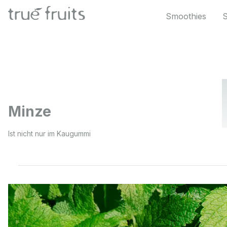
 Hauptinhalt springen
Zur Suche springen
Zur Hauptnavigation springen
Smoothies
Minze
Ist nicht nur im Kaugummi