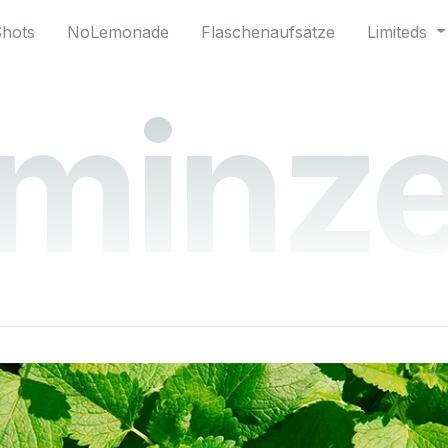
Shots
NoLemonade
Flaschenaufsätze
Limiteds
minz