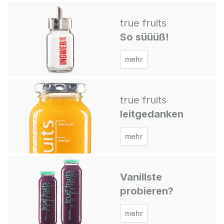
true fruits
So süüüß!
mehr
true fruits
leitgedanken
mehr
Vanillste
probieren?
mehr