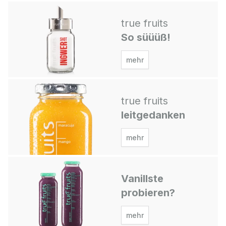
true fruits
So süüüß!
mehr
true fruits
leitgedanken
mehr
Vanillste
probieren?
mehr