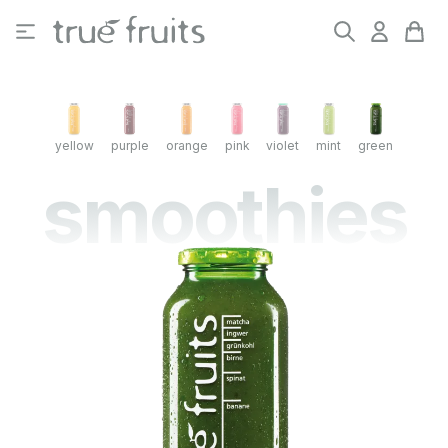
Zum Hauptinhalt springen
yellow
purple
orange
pink
violet
mint
green
smoothies
Bildergalerie überspringen