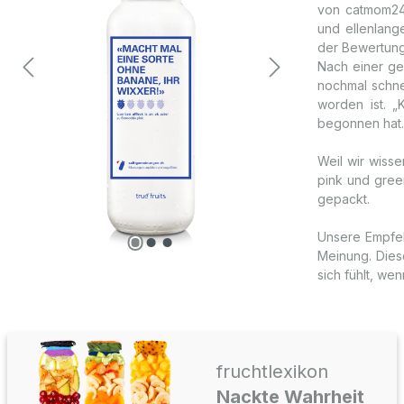
von catmom24
und ellenlang
der Bewertung 
Nach einer ge
nochmal schnel
worden ist. „
begonnen hat.
Weil wir wiss
pink und gree
gepackt.
Unsere Empfeh
Meinung. Diese
sich fühlt, w
fruchtlexikon
Nackte Wahrheit