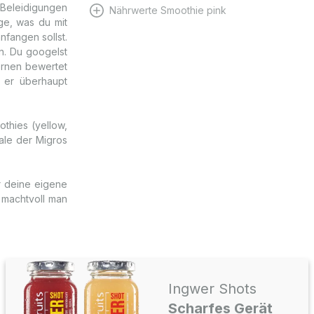
Beleidigungen
Nährwerte Smoothie pink
ge, was du mit
nfangen sollst.
n. Du googelst
ternen bewertet
r er überhaupt
thies (yellow,
ale der Migros
r deine eigene
e machtvoll man
Ingwer Shots
Scharfes Gerät