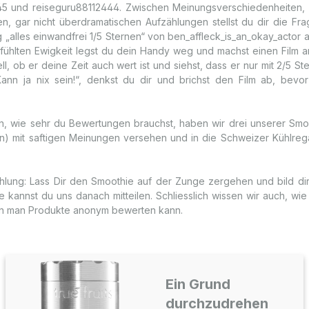
5 und reiseguru88112444. Zwischen Meinungsverschiedenheiten, 
en, gar nicht überdramatischen Aufzählungen stellst du dir die Fra
„alles einwandfrei 1/5 Sternen“ von ben_affleck_is_an_okay_actor a
fühlten Ewigkeit legst du dein Handy weg und machst einen Film a
l, ob er deine Zeit auch wert ist und siehst, dass er nur mit 2/5 S
Kann ja nix sein!“, denkst du dir und brichst den Film ab, bevo
en, wie sehr du Bewertungen brauchst, haben wir drei unserer Smoo
n) mit saftigen Meinungen versehen und in die Schweizer Kühlreg
lung: Lass Dir den Smoothie auf der Zunge zergehen und bild di
 kannst du uns danach mitteilen. Schliesslich wissen wir auch, wi
enn man Produkte anonym bewerten kann.
Ein Grund
durchzudrehen