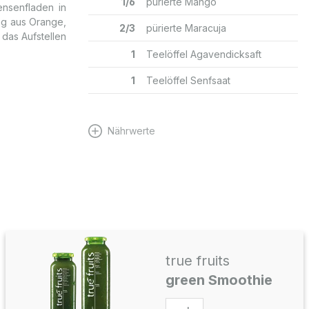
1/6
pürierte Mango
ensenfladen in
ung aus Orange,
2/3
pürierte Maracuja
das Aufstellen
1
Teelöffel Agavendicksaft
1
Teelöffel Senfsaat
Nährwerte
true fruits
green Smoothie