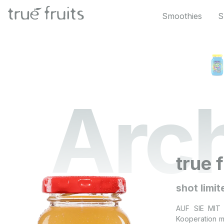
 Hauptinhalt springen
Zur Suche springen
Zur Hauptnavigation springen
Smoothies
S
Arch
true 
Bildergalerie überspringen
shot limi
AUF SIE MIT 
Kooperation m